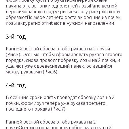
Формировку куста по рукавно-веерной схеме
начинают с выгонки однолетней лозыРано весной
перезимовавшую под укрытием лозу раскрывают и
обрезаютПо мере летнего роста выросшие из почек
лозы аккуратно отгибают в нужном направлении
3-й год
Ранней весной обрезают оба рукава на 2 почки
(Рис.5). Осенью, чтобы сформировать рукава второго
порядка, снова проводят обрезку лозы на 2 почки, и
удаляют уже одревесневший пенек, оставшийся
между рукавами (Рис.6).
4-й год
В осенние сроки опять проводят обрезку лоз на 2
почки, формируя теперь уже рукава третьего,
последнего порядка (Рис.7).
Ранней весной обрезают оба рукава на 2
почкиОсенью снова проводят обрезку лозы на 2